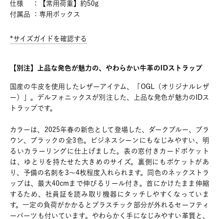
仕様 ：【常用荷重】約50g
付属品 ：専用ボックス
*サイズガイドを確認する
【別注】上品な発色が魅力の、やわらかい牛革のIDストラップ
国産の牛皮を使用したレザーアイテム、「OGL（オリジナルレザ
ー）」。デルフォニックスが別注した、上品な発色が魅力のIDス
トラップです。
カラーは、2025年春の新色として登場した、ダークブルー、ブラ
ウン、ブラックの全3色。ビジネスシーンにもなじみやすい、明
るいカラーリングに仕上げました。表の窓付きカードポケット
は、ゆとりを持たせた大きめのサイズ。裏側にもポケットがあ
り、予備の名刺を3～4枚程度入れられます。同色のネックストラ
ップは、最大40cmまで伸びるリール付き。首にかけたまま伸縮
するため、社員証を読み取り機器にタッチしやすくなっていま
す。一定の負荷がかかるとプラスチック部分が外れるセーフティ
ーパーツも付いています。やわらかく手になじみやすい革質と、