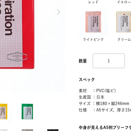
レッド
イエロー
ライトピンク
クリーム
スペック
素材 ：PVC(塩ビ）
生産国 ：日本
サイズ ：横180×縦246mm
仕様 ：A5サイズ、厚さ1
中身が見えるA5判ブリーフ