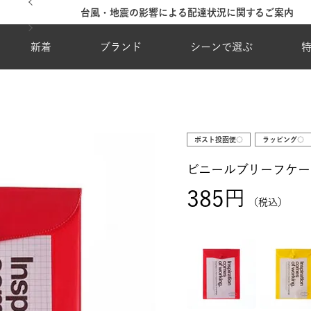
夏季休業のご案内
新着
ブランド
シーンで選ぶ
ポスト投函便○
ラッピング○
ビニールブリーフケー
385
税込