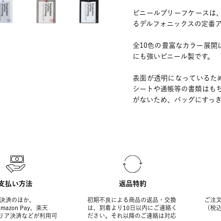
ビニールブリーフケースは
るデルフォニックスの定番ア
全10色の豊富なカラー展
にも強いビニール製です。
表面が透明になっているた
シートや通帳等の書類はも
がないため、バッグにすっ
支払い方法
返品特約
決済のほか、
初期不良による商品の返品・交換
ご注文
Amazon Pay、楽天
は、到着より10日以内にご連絡く
（税
ャリア決済などが利用可
ださい。それ以降のご連絡は対応