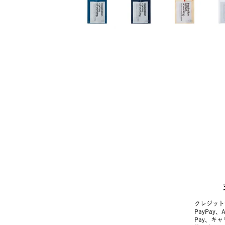
クレジット
PayPay、
Pay、キ