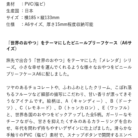
素材 ：PVC(塩ビ）
生産国 ：日本
サイズ ：横185×縦133mm
仕様 ：A6サイズ、厚さ15mm程度収納可能
「世界のおやつ」をテーマにしたビニールブリーフケース（A6サ
イズ）
旅先で出合う「世界のおやつ」をテーマにした「メレンダ」シリ
ーズ。小さな幸せを運んでくれるような様々なおやつをビニール
ブリーフケースA6に配しました。
ツヤのあるチョコレートや、ふわふわとしたクリーム、こぼれ落
ちるフルーツなど細部の描写にこだわり、甘い香りが漂ってきそ
うなアイテムです。絵柄は、A（キャンディー）、B（ドーナ
ツ）、C（レモネード）、D（トゥンカロン）、E（ワッフル）
と、世界各国のおやつをピックアップした全5柄。ガーリーなモ
チーフながら、甘さを抑えたくすみのあるカラーリングを合わ
せ、年代を問わず持ちやすいデザインに仕上げました。滑らかな
手触りのPVC（塩ビ）素材で、スナップボタンで開閉するエンベ