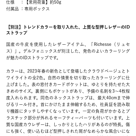
仕様 ：【常用荷重】約50g
付属品 ：専用ボックス
【別注】トレンドカラーを取り入れた、上質な型押しレザーのID
ストラップ
国産の牛皮を使用したレザーアイテム、「Richesse（リュセ
ス）」。デルフォニックスが別注した、発色のよいカラーリング
が魅力のIDストラップです。
カラーは、2023年春の新色として登場したクラウドベージュとト
ワイライトの全2色。自然の情景を切り取ったカラーリングに仕
上げました。表の窓付きカードポケットは、ゆとりを持たせた大
きめのサイズ。裏側にもポケットがあり、予備の名刺を3～4枚程
度入れられます。同色のネックストラップは、最大40cmまで伸
びるリール付き。首にかけたまま伸縮するため、社員証を読み取
り機器にタッチしやすくなっています。一定の負荷がかかるとプ
ラスチック部分が外れるセーフティーパーツも付いています。上
質な国産カウレザーは、しっかりとしたハリがあるのが特長。傷
にも強く、使い込むほど型押しされた斑がなめらかな風合いにな