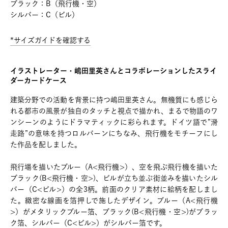
ブラック：B（飛行機・空）
シルバー：C（ビル）
*サイズガイドを確認する
イラストレーター・嶋田里英さんとコラボレーションしたスライ
ダーカードケース
建築分野での活動を背景に持つ嶋田里英さん。無機質にも感じら
れる都市の風景が独自のタッチと視点で描かれ、まるで物語のワ
ンシーンのようにドラマティックに彩られます。ドイツ語で”滑
走路”の意味を持つロルバーンにちなみ、飛行機をモチーフにし
た作品を配しました。
飛行場を描いたブルー（A<飛行機>）、空を飛ぶ飛行機を描いた
ブラック(B<飛行機・空>)、ビルが立ち並ぶ街並みを描いたシル
バー（C<ビル>）の全3柄。前面のクリア素材に絵柄を配しまし
た。緻密な線画を箔押しで施したデザイン。ブルー（A<飛行機
>）がメタリックブルー箔、ブラック(B<飛行機・空>)がブラッ
ク箔、シルバー（C<ビル>）がシルバー箔です。