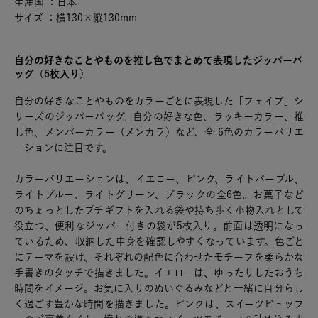
生産国 ：日本
サイズ ：横130×縦130mm
自分の好きなことやものを推し色でまとめて表現したジッパーバ
ッグ（5枚入り）
自分の好きなことやものをカラーごとに表現した「フェイブ」シ
リーズのジッパーバッグ。自分の好きな色、ラッキーカラー、推
し色、メンバーカラー（メンカラ）など、全 6色のカラーバリエ
ーションに注目です。
カラーバリエーションは、イエロー、ピンク、ライトパープル、
ライトブルー、ライトグリーン、ブラックの全6色。お菓子など
のちょっとしたプチギフトを入れる袋や持ち歩く小物入れとして
役立つ、便利なジッパー付きの袋が5枚入り。前面は透明になっ
ているため、収納した中身を確認しやすくなっています。色ごと
にテーマを設け、それぞれの配色に合わせたモチーフを柔らかな
手書きのタッチで描きました。イエローは、ゆったりしたおうち
時間をイメージ。お気に入りのぬいぐるみなどと一緒に自分らし
く過ごす豊かな時間を描きました。ピンクは、スイーツビュッフ