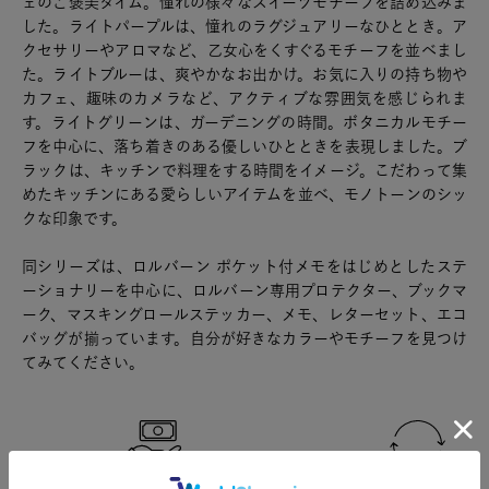
ェのご褒美タイム。憧れの様々なスイーツモチーフを詰め込みま
した。ライトパープルは、憧れのラグジュアリーなひととき。ア
クセサリーやアロマなど、乙女心をくすぐるモチーフを並べまし
た。ライトブルーは、爽やかなお出かけ。お気に入りの持ち物や
カフェ、趣味のカメラなど、アクティブな雰囲気を感じられま
す。ライトグリーンは、ガーデニングの時間。ボタニカルモチー
フを中心に、落ち着きのある優しいひとときを表現しました。ブ
ラックは、キッチンで料理をする時間をイメージ。こだわって集
めたキッチンにある愛らしいアイテムを並べ、モノトーンのシッ
クな印象です。
同シリーズは、ロルバーン ポケット付メモをはじめとしたステ
ーショナリーを中心に、ロルバーン専用プロテクター、ブックマ
ーク、マスキングロールステッカー、メモ、レターセット、エコ
バッグが揃っています。自分が好きなカラーやモチーフを見つけ
てみてください。