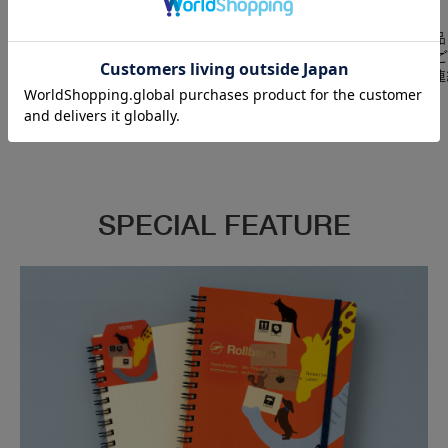
支払い方法
返品特約
クレジット決済のほか、
初期不良による商品の返品
PayPay、Amazon Pay、楽天
は、到着より10日以内に
Pay、キャリア決済などが利用可
ください。それ以降のご連
能です。
応できかねます。
SPECIAL FEATURE