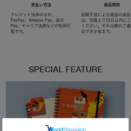
支払い方法
返品特約
クレジット決済のほか、
初期不良による商品の返品
PayPay、Amazon Pay、楽天
は、到着より10日以内に
Pay、キャリア決済などが利用可
ください。それ以降のご連
能です。
応できかねます。
SPECIAL FEATURE