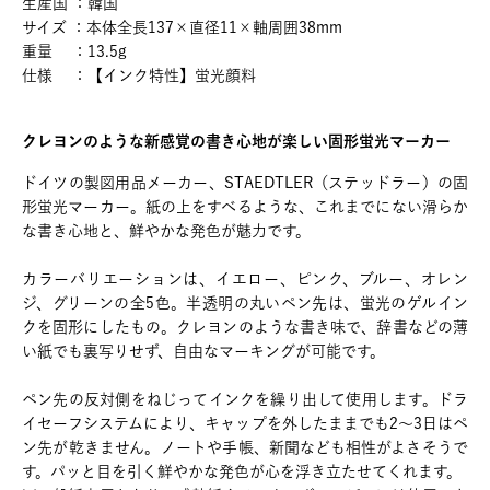
生産国 ：韓国
サイズ ：本体全長137×直径11×軸周囲38mm
重量 ：13.5g
仕様 ：【インク特性】蛍光顔料
クレヨンのような新感覚の書き心地が楽しい固形蛍光マーカー
ドイツの製図用品メーカー、STAEDTLER（ステッドラー）の固
形蛍光マーカー。紙の上をすべるような、これまでにない滑らか
な書き心地と、鮮やかな発色が魅力です。
カラーバリエーションは、イエロー、ピンク、ブルー、オレン
ジ、グリーンの全5色。半透明の丸いペン先は、蛍光のゲルイン
クを固形にしたもの。クレヨンのような書き味で、辞書などの薄
い紙でも裏写りせず、自由なマーキングが可能です。
ペン先の反対側をねじってインクを繰り出して使用します。ドラ
イセーフシステムにより、キャップを外したままでも2～3日はペ
ン先が乾きません。ノートや手帳、新聞なども相性がよさそうで
す。パッと目を引く鮮やかな発色が心を浮き立たせてくれます。