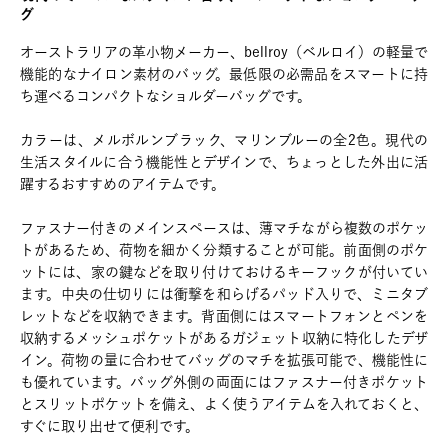
グ
オーストラリアの革小物メーカー、bellroy（ベルロイ）の軽量で
機能的なナイロン素材のバッグ。最低限の必需品をスマートに持
ち運べるコンパクトなショルダーバッグです。
カラーは、メルボルンブラック、マリンブルーの全2色。現代の
生活スタイルに合う機能性とデザインで、ちょっとした外出に活
躍するおすすめのアイテムです。
ファスナー付きのメインスペースは、薄マチながら複数のポケッ
トがあるため、荷物を細かく分類することが可能。前面側のポケ
ットには、家の鍵などを取り付けておけるキーフックが付いてい
ます。中央の仕切りには衝撃を和らげるパッド入りで、ミニタブ
レットなどを収納できます。背面側にはスマートフォンとペンを
収納するメッシュポケットがあるガジェット収納に特化したデザ
イン。荷物の量に合わせてバッグのマチを拡張可能で、機能性に
も優れています。バッグ外側の両面にはファスナー付きポケット
とスリットポケットを備え、よく使うアイテムを入れておくと、
すぐに取り出せて便利です。