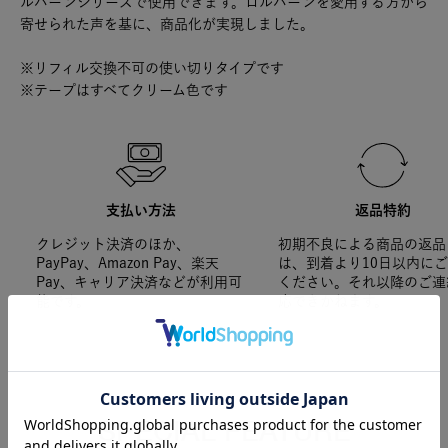
ルバーンシリーズで使用できます。ロルバーンを愛用する方から
寄せられた声を基に、商品化が実現しました。
※リフィル交換不可の使い切りタイプです
※テープはすべてクリーム色です
支払い方法
返品特約
クレジット決済のほか、
初期不良による商品の返品
PayPay、Amazon Pay、楽天
は、到着より10日以内に
Pay、キャリア決済などが利用可
ください。それ以降のご連
能です。
応できかねます。
SPECIAL FEATURE