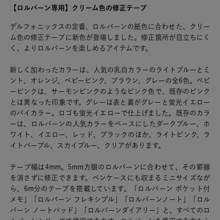
【ロルバーン専用】クリーム色の修正テープ
デルフォニックスの定番、ロルバーンの紙色に合わせた、クリー
ム色の修正テープに新色が登場しました。修正箇所が目立ちにく
く、よりロルバーンを楽しめるアイテムです。
新しく加わったカラーは、人気の乳白カラーのライトブルーとミ
ント、オレンジ、ベビーピンク、ブラウン、グレーの全6色。ベビ
ーピンクは、サーモンピンクのようなピンク色で、既存のピンク
とは異なった印象です。グレーは表と裏がグレーと蛍光イエロー
のバイカラー。ロゴも蛍光イエローで仕上げました。既存のカラ
ーは、ロルバーンの人気カラーをベースにしたダークブルー、ホ
ワイト、イエロー、レッド、ブラックのほか、ライトピンク、ラ
イトパープル、スカイブルー、クリアがあります。
テープ幅は4mm。5mm方眼のロルバーンに合わせて、その罫線
を消さずに修正できます。ペンケースにも収まるミニサイズなが
ら、6m分のテープを搭載しています。「ロルバーン ポケット付
メモ」「ロルバーン フレキシブル」「ロルバーンノート」「ロル
バーン ノートパッド」「ロルバーンダイアリー」と、すべてのロ