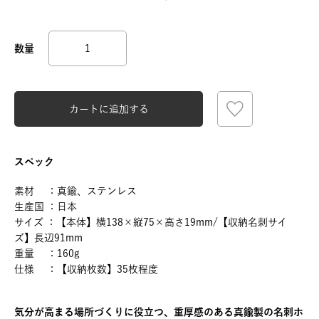
カートに追加する
スペック
素材 ：真鍮、ステンレス
生産国 ：日本
サイズ ：【本体】横138×縦75×高さ19mm/【収納名刺サイ
ズ】長辺91mm
重量 ：160g
仕様 ：【収納枚数】35枚程度
気分が高まる場所づくりに役立つ、重厚感のある真鍮製の名刺ホ