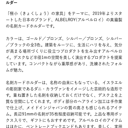
ルダー
「極小（きょくしょう）の家具」をテーマに、2019年よりスタ
ートした日本のブランド、ALBELROY(アルベルロイ）の真鍮製
の名刺カードホルダーです。
カラーは、ゴールド／ブロンズ、シルバー／ブロンズ、シルバー
／ブラックの全3色。建築をルーツに、生活にハリを与え、気分
が高まる場所づくりに役立つプロダクトを生み出すアルベルロ
イ。デスクなど半径1mの空間を美しく演出するプロダクトを提案
しています。コンパクトながら重厚感があり、洗練されたフォル
ムが魅力。
名刺カードホルダーは、名称の由来にもなっている、イスラエル
の彫刻家であるダニ・カラヴァンをイメージした芸術的な造形で
す。重ね置きした名刺を収納しておくだけでなく、デスク上を上
質な空間にしてくれます。ボディ部分のヘアライン加工は手作業
で仕上げ、メイドインジャパンの質の高さも感じられるアイテ
ム。長辺91mmの名刺が35枚程度収納可能です。上品な専用ボッ
クス入りで、ギフトにもおすすめです。アルベルロイのアイテム
はほかに、ペントレーとブックエンドもあります。美しく、実用