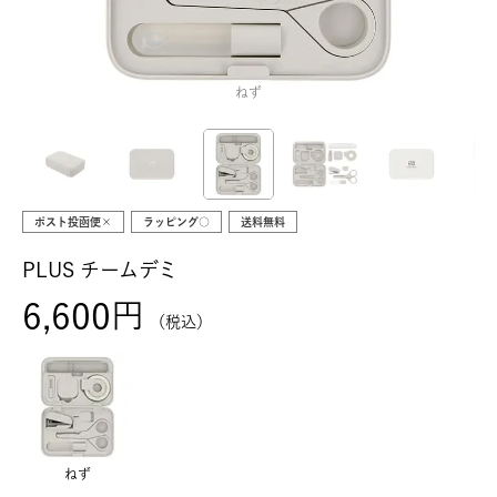
ねず
ポスト投函便×
ラッピング○
送料無料
PLUS チームデミ
6,600
税込
ねず