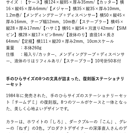
サイズ ：【ケース】横124×縦85×厚み35mm/【カッター】横
16×縦45×厚み6mm/【メジャー】横35×縦35×厚み10mm、
1.2m巻/【メンディングテープ＋ディスペンサー】横50×縦45×
厚み16mm、テープ幅12mm、10m巻/【ステープラー】横45×
縦28×厚み17mm/【ハサミ】横91×縦54×刃渡り42mm/【SIM
ピン】横28×縦17×ピン8mm/【液体のり】直径14×長さ
64mm/【定規】横111×縦20×厚み2mm、10cmスケール
重量 ：本体260g
仕様 ：箱入り/カッター、メンディングテープ＋ディスペンサ
ー、液体のりはリフィルあり/【ステープラー】10号針50本付
手のひらサイズの8つの文具が詰まった、復刻版ステーショナリ
ーセット
1984年に発売された、手のひらサイズのステーショナリーセッ
ト「チームデミ」の復刻版。8つのツールがケースと一体となっ
た、美しく心地よいデザインです。
カラーは、ホワイトの「しろ」、ダークブルーの「こん」、グレ
ーの「ねず」の3色。プロダクトデザイナーの深澤直人さんのデ