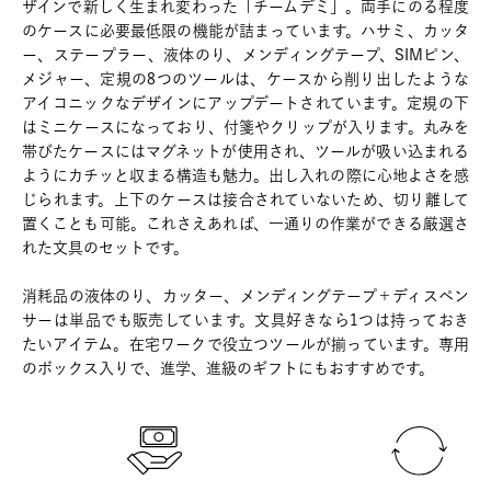
ザインで新しく生まれ変わった「チームデミ」。両手にのる程度
のケースに必要最低限の機能が詰まっています。ハサミ、カッタ
ー、ステープラー、液体のり、メンディングテープ、SIMピン、
メジャー、定規の8つのツールは、ケースから削り出したような
アイコニックなデザインにアップデートされています。定規の下
はミニケースになっており、付箋やクリップが入ります。丸みを
帯びたケースにはマグネットが使用され、ツールが吸い込まれる
ようにカチッと収まる構造も魅力。出し入れの際に心地よさを感
じられます。上下のケースは接合されていないため、切り離して
置くことも可能。これさえあれば、一通りの作業ができる厳選さ
れた文具のセットです。
消耗品の液体のり、カッター、メンディングテープ＋ディスペン
サーは単品でも販売しています。文具好きなら1つは持っておき
たいアイテム。在宅ワークで役立つツールが揃っています。専用
のボックス入りで、進学、進級のギフトにもおすすめです。