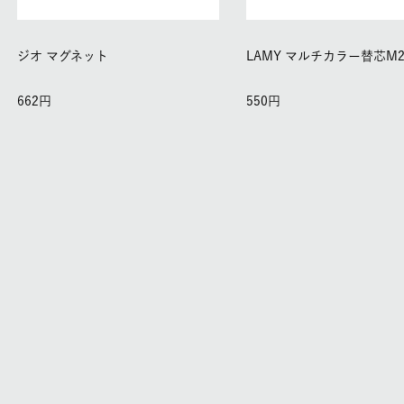
ジオ マグネット
LAMY マルチカラー替芯M2
662
550