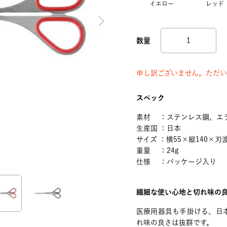
イエロー
レッド
申し訳ございません。ただい
スペック
素材 ：ステンレス鋼、エ
生産国 ：日本
サイズ ：横55×縦140×刃
重量 ：24g
仕様 ：パッケージ入り
繊細な使い心地と切れ味の
医療用器具も手掛ける、日
れ味の良さは抜群です。