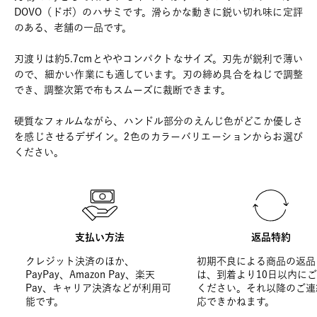
DOVO（ドボ）のハサミです。滑らかな動きに鋭い切れ味に定評
のある、老舗の一品です。
刃渡りは約5.7cmとややコンパクトなサイズ。刃先が鋭利で薄い
ので、細かい作業にも適しています。刃の締め具合をねじで調整
でき、調整次第で布もスムーズに裁断できます。
硬質なフォルムながら、ハンドル部分のえんじ色がどこか優しさ
を感じさせるデザイン。2色のカラーバリエーションからお選び
ください。
支払い方法
返品特約
クレジット決済のほか、
初期不良による商品の返品
PayPay、Amazon Pay、楽天
は、到着より10日以内に
Pay、キャリア決済などが利用可
ください。それ以降のご連
能です。
応できかねます。