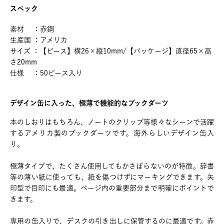
スペック
素材 ：赤銅
生産国 ：アメリカ
サイズ ：【ピース】横26×縦10mm/【パッケージ】直径65×高
さ20mm
仕様 ：50ピース入り
デザイン缶に入った、極薄で機能的なブックダーツ
本のしおりはもちろん、ノートのクリップ等様々なシーンで活躍
するアメリカ製のブックダーツです。海外らしいデザイン缶入
り。
極薄タイプで、たくさん使用してもかさばらないのが特徴。辞書
等の薄い紙に使っても、紙を傷つけずにマーキングできます。矢
印型で目印にも最適。ページ内の重要部分まで明確にポイントで
きます。
専用の缶入りで、デスクの引き出しに保管するのに最適です。赤