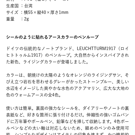
生産国 ：台湾
サイズ ：横55×縦40×厚さ1mm
重量 ：2g
シールのように貼れるアースカラーのペンループ
ドイツの伝統的なノートブランド、LEUCHTTURM1917（ロイ
ヒトトゥルム1917）のペンループ。大自然からインスパイアされ
た新色、ライジングカラーが登場しました。
カラーは、朝焼けの太陽のようなオレンジのライジングサン、そ
びえ立つ岩石を思わせるグレーがかったストーンブルー、美しい
水辺をイメージした爽やかな水色のアクアマリン、広大な大地の
色のウォームアースの全4色。
使い方は簡単。裏面の強力なシールを、ダイアリーやノートの裏
表紙など、好きな箇所に張り付けるだけ。伸縮性の強いゴムバン
ドに万年筆やボールペン、鉛筆などを挿して収納します。4色ボー
ルペンなどの太い軸は対応しないため、細めのペンのみ使用可
能。シンプルなデザインはアイテムの印象を壊さず、かつ機能的