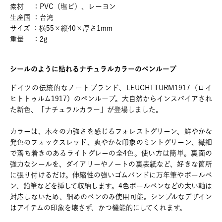
素材 ：PVC（塩ビ）、レーヨン
生産国 ：台湾
サイズ ：横55×縦40×厚さ1mm
重量 ：2g
シールのように貼れるナチュラルカラーのペンループ
ドイツの伝統的なノートブランド、LEUCHTTURM1917（ロイ
ヒトトゥルム1917）のペンループ。大自然からインスパイアされ
た新色、「ナチュラルカラー」が登場しました。
カラーは、木々の力強さを感じるフォレストグリーン、鮮やかな
発色のフォックスレッド、爽やかな印象のミントグリーン、繊細
で落ち着きのあるライトグレーの全4色。使い方は簡単。裏面の
強力なシールを、ダイアリーやノートの裏表紙など、好きな箇所
に張り付けるだけ。伸縮性の強いゴムバンドに万年筆やボールペ
ン、鉛筆などを挿して収納します。4色ボールペンなどの太い軸は
対応しないため、細めのペンのみ使用可能。シンプルなデザイン
はアイテムの印象を壊さず、かつ機能的にしてくれます。