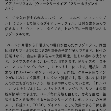
イアリーリフィル（ウィークリータイプ（フリーホリゾンタ
ル））
ページを入れ替えられるロルバーン、「ロルバーン フレキシブ
ル」にセットして使えるダイアリーリフィル。日付を書き込んで
使えるフリーウィークリータイプで、上から下に一週間が並ぶホ
リゾンタルです。
1ページに月曜から日曜までの曜日が並んだホリゾンタル。両面
印刷でリフィル1枚につき2週間分の予定が記入できます。日付の
記載はなく、自由に書き込んで使用可能。忙しい週のみ使うな
ど、ライフスタイルに合わせて活用できます。Mサイズの「ロル
バーン フレキシブル カバー」にセットして使います。用紙は、通
常の「ロルバーン ポケット付メモ」と同様、クリーム色でイン
クがにじみにくく裏移りしにくい上質紙です。取り外しや付け替
えの際にちぎれないよう、紙はやや厚くなっています。「ロルバ
ーン フレキシブル」は、スリット入りリング穴で、リフィルの着
脱が簡単にできます。ページ毎に分類し直して、思考を整理・整
頓することを習慣化するためのシリーズです。他リフィルの方眼
メモ、罫線メモ、TO DO、ダイアリーとして使用できる日付を書
き込むフリー形式のマンスリータイプ、名刺や資料、シールなど