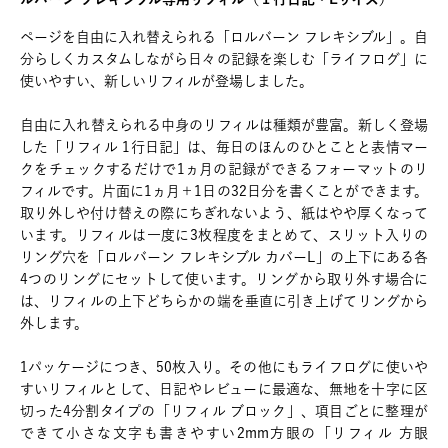
ページを自由に入れ替えられる「ロルバーン フレキシブル」。自
分らしくカスタムしながら日々の記録を楽しむ「ライフログ」に
使いやすい、新しいリフィルが登場しました。
自由に入れ替えられる中身のリフィルは種類が豊富。新しく登場
した「リフィル 1行日記」は、毎日のほんのひとことと表情マー
クをチェックするだけで1ヵ月の記録ができるフォーマットのリ
フィルです。片面に1ヵ月＋1日の32日分を書くことができます。
取り外しや付け替えの際にちぎれないよう、紙はやや厚くなって
います。リフィルは一度に3枚程度をまとめて、スリット入りの
リング穴を「ロルバーン フレキシブル カバーL」の上下にある各
4つのリングにセットして使います。リングから取り外す場合に
は、リフィルの上下どちらかの端を垂直に引き上げてリングから
外します。
1パッケージにつき、50枚入り。その他にもライフログに使いや
すいリフィルとして、日記やレビューに最適な、無地を十字に区
切った4分割タイプの「リフィル ブロック」、項目ごとに整理が
できて小さな文字も書きやすい2mm方眼の「リフィル 方眼