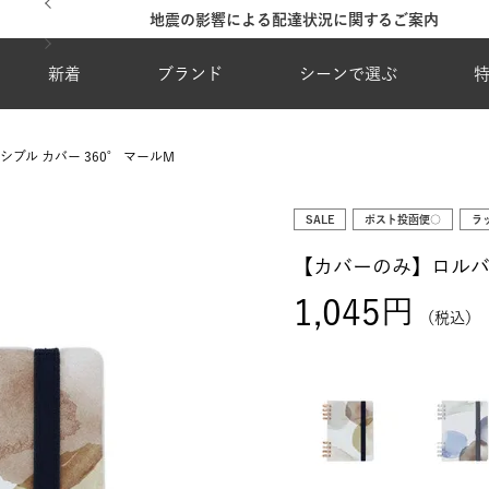
地震の影響による配達状況に関するご案内
新着
ブランド
シーンで選ぶ
ブル カバー 360° マールM
SALE
ポスト投函便○
ラ
【カバーのみ】ロルバー
1,045
税込