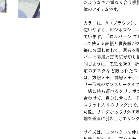
たような色が重なり合う模
体のアイテムです。
カラーは、A（ブラウン）
使いやすく、ビジネスシー
ています。「ロルバーン フ
して使える表紙と裏表紙が
毎に分類し直して、思考を
バーは表紙と裏表紙が切り
同じように、表紙を360°
宅のデスクなど限られたス
は、方眼メモ、罫線メモ、T
リー形式のマンスリータイ
一緒に持ち運べるクリアポ
合わせて、自分に合った一
スリット入りのリング穴で
可能。リングから取り外す
端を垂直に引き上げてリン
サイズは、コンパクトで使