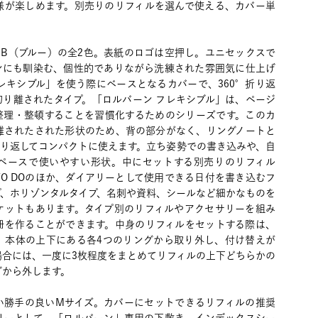
様が楽しめます。別売りのリフィルを選んで使える、カバー単
、B（ブルー）の全2色。表紙のロゴは空押し。ユニセックスで
ンにも馴染む、個性的でありながら洗練された雰囲気に仕上げ
レキシブル」を使う際にベースとなるカバーで、360°折り返
切り離されたタイプ。「ロルバーン フレキシブル」は、ページ
整理・整頓することを習慣化するためのシリーズです。このカ
離されたされた形状のため、背の部分がなく、リングノートと
折り返してコンパクトに使えます。立ち姿勢での書き込みや、自
ペースで使いやすい形状。中にセットする別売りのリフィル
O DOのほか、ダイアリーとして使用できる日付を書き込むフ
プ、ホリゾンタルタイプ、名刺や資料、シールなど細かなものを
ケットもあります。タイプ別のリフィルやアクセサリーを組み
冊を作ることができます。中身のリフィルをセットする際は、
、本体の上下にある各4つのリングから取り外し、付け替えが
場合には、一度に3枚程度をまとめてリフィルの上下どちらかの
グから外します。
い勝手の良いMサイズ。カバーにセットできるリフィルの推奨