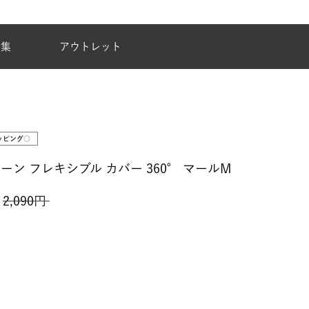
夏季休業のご案内
特集
アウトレット
ッピング○
ン フレキシブル カバー 360° マールM
2,090