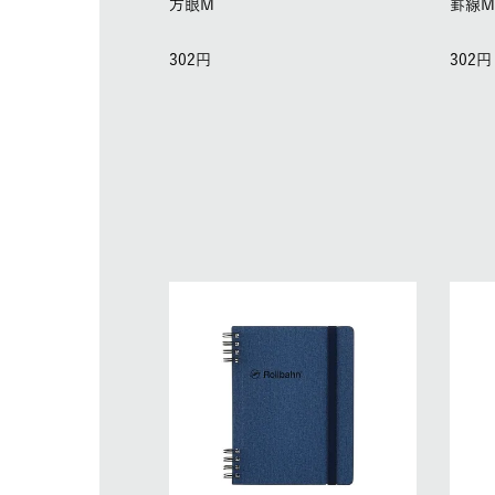
方眼M
罫線
302
302