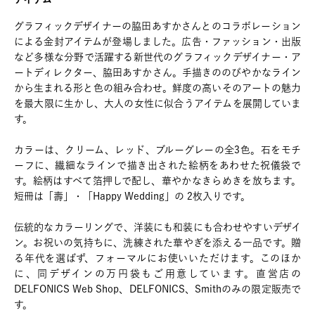
グラフィックデザイナーの脇田あすかさんとのコラボレーション
による金封アイテムが登場しました。広告・ファッション・出版
など多様な分野で活躍する新世代のグラフィックデザイナー・ア
ートディレクター、脇田あすかさん。手描きののびやかなライン
から生まれる形と色の組み合わせ。鮮度の高いそのアートの魅力
を最大限に生かし、大人の女性に似合うアイテムを展開していま
す。
カラーは、クリーム、レッド、ブルーグレーの全3色。石をモチ
ーフに、繊細なラインで描き出された絵柄をあわせた祝儀袋で
す。絵柄はすべて箔押しで配し、華やかなきらめきを放ちます。
短冊は「壽」・「Happy Wedding」の 2枚入りです。
伝統的なカラーリングで、洋装にも和装にも合わせやすいデザイ
ン。お祝いの気持ちに、洗練された華やぎを添える一品です。贈
る年代を選ばず、フォーマルにお使いいただけます。このほか
に、同デザインの万円袋もご用意しています。直営店の
DELFONICS Web Shop、DELFONICS、Smithのみの限定販売で
す。