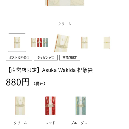
クリーム
ポスト投函便○
ラッピング○
直営店限定
【直営店限定】Asuka Wakida 祝儀袋
880
税込
クリーム
レッド
ブルーグレー