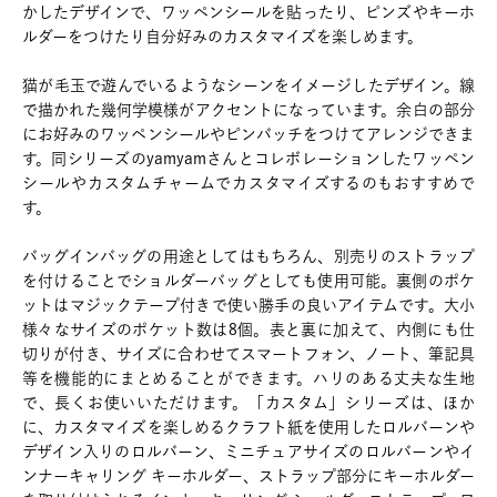
かしたデザインで、ワッペンシールを貼ったり、ピンズやキーホ
ルダーをつけたり自分好みのカスタマイズを楽しめます。
猫が毛玉で遊んでいるようなシーンをイメージしたデザイン。線
で描かれた幾何学模様がアクセントになっています。余白の部分
にお好みのワッペンシールやピンバッチをつけてアレンジできま
す。同シリーズのyamyamさんとコレボレーションしたワッペン
シールやカスタムチャームでカスタマイズするのもおすすめで
す。
バッグインバッグの用途としてはもちろん、別売りのストラップ
を付けることでショルダーバッグとしても使用可能。裏側のポケ
ットはマジックテープ付きで使い勝手の良いアイテムです。大小
様々なサイズのポケット数は8個。表と裏に加えて、内側にも仕
切りが付き、サイズに合わせてスマートフォン、ノート、筆記具
等を機能的にまとめることができます。ハリのある丈夫な生地
で、長くお使いいただけます。「カスタム」シリーズは、ほか
に、カスタマイズを楽しめるクラフト紙を使用したロルバーンや
デザイン入りのロルバーン、ミニチュアサイズのロルバーンやイ
ンナーキャリング キーホルダー、ストラップ部分にキーホルダー