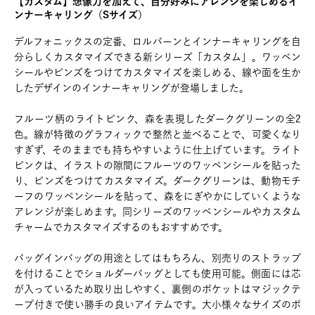
【カスタム】想像力を加えて、自分好みにアレンジを楽しめるイ
ンナーキャリング（Sサイズ）
デルフォニックスの定番、ロルバーンとインナーキャリングを自
分らしくカスタマイズできる新シリーズ「カスタム」。ワッペン
シールやピンズをつけてカスタマイズを楽しめる、線や面を生か
したデザインのインナーキャリングが登場しました。
フルーツ柄のライトピンク、森を表現したダークグリーンの全2
色。線が特徴のグラフィックで整然と並べることで、可愛くなり
すぎず、そのままでも持ちやすいように仕上げています。ライト
ピンクは、イラストの隙間にフルーツのワッペンシールを貼った
り、ピンズをつけてカスタマイズ。ダークグリーンは、動物モチ
ーフのワッペンシールを貼って、森をにぎやかにしていくような
アレンジが楽しめます。同シリーズのワッペンシールやカスタム
チャームでカスタマイズするのもおすすめです。
バッグインバッグの用途としてはもちろん、別売りのストラップ
を付けることでショルダーバッグとしても使用可能。側面には芯
が入っているため取り出しやすく、裏側のポケットはマジックテ
ープ付きで使い勝手の良いアイテムです。大小様々なサイズのポ