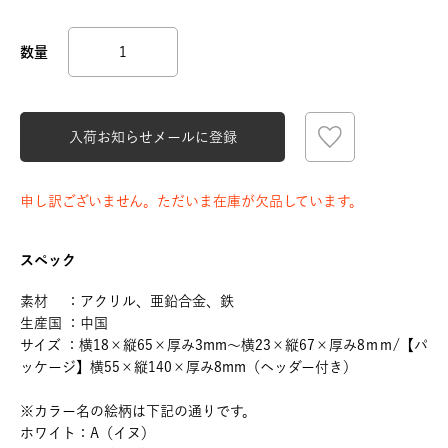
入荷お知らせメールに登録
申し訳ございません。ただいま在庫が欠品しています。
スペック
素材 ：アクリル、亜鉛合金、鉄
生産国 ：中国
サイズ ：横18×縦65×厚み3mm～横23×縦67×厚み8ｍｍ/【パ
ッケージ】横55×縦140×厚み8mm（ヘッダー付き）
※カラー名の絵柄は下記の通りです。
ホワイト：A（イヌ）