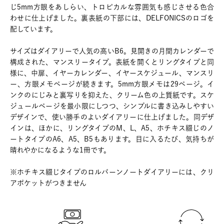
じ5mm方眼をあしらい、トロピカルな雰囲気も感じさせる色合
わせに仕上げました。裏表紙の下部には、DELFONICSのロゴを
配しています。
サイズはダイアリーで人気の高いB6。見開きの月間カレンダーで
構成された、マンスリータイプ。表紙を開くとリングタイプと同
様に、中扉、イヤーカレンダー、イヤースケジュール、マンスリ
ー、方眼メモページが続きます。5mm方眼メモは29ページ。イ
ンクのにじみと裏写りを抑えた、クリーム色の上質紙です。スケ
ジュールページを最小限にしつつ、シンプルに書き込みしやすい
デザインで、使い勝手のよいダイアリーに仕上げました。同デザ
インは、ほかに、リングタイプのM、L、A5、ホチキス綴じのノ
ートタイプのA6、A5、B5もあります。目に入るたび、気持ちが
晴れやかになるような1冊です。
※ホチキス綴じタイプのロルバーンノートダイアリーには、クリ
アポケットがつきません