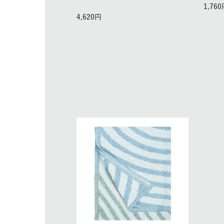
1,760
4,620