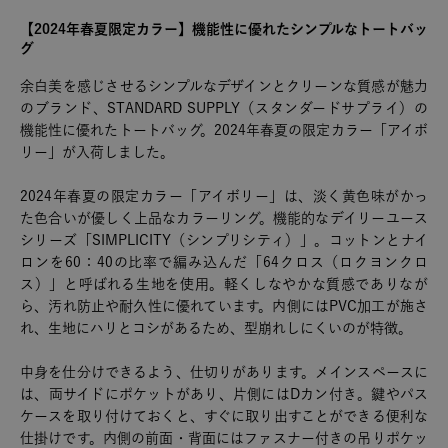
【2024年春夏限定カラー】機能性に優れたシンプルなトートバッ
グ
余白美を感じさせるシンプルなデザインとクリーンな質感が魅力
のブランド、STANDARD SUPPLY（スタンダードサプライ）の
機能性に優れたトートバッグ。2024年春夏の限定カラー「アイボ
リー」が入荷しました。
2024年春夏の限定カラー「アイボリー」は、淡く黄色味がかっ
た色合いが優しく上品なカラーリング。機能的なデイリーユース
シリーズ「SIMPLICITY（シンプリシティ）」。コットンとナイ
ロンを60：40の比率で編み込んだ「64クロス（ロクヨンクロ
ス）」と呼ばれる生地を使用。軽くしなやかな質感でありなが
ら、汚れ防止や耐久性に優れています。内側にはPVC加工が施さ
れ、生地にハリとコシがあるため、型崩れしにくいのが特徴。
中身を仕分けできるよう、仕切りがあります。メインスペースに
は、両サイドにポケットがあり、片側にはDカン付き。鍵やパス
ケースを取り付けておくと、すぐに取り出すことができる便利な
仕掛けです。内側の前面・背面にはファスナー付きの吊りポケッ