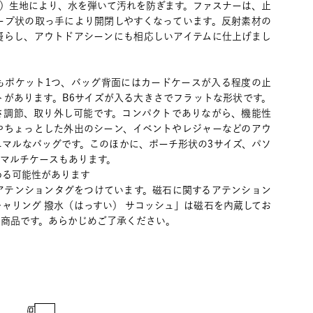
い）生地により、水を弾いて汚れを防ぎます。ファスナーは、止
ープ状の取っ手により開閉しやすくなっています。反射素材の
凝らし、アウトドアシーンにも相応しいアイテムに仕上げまし
もポケット1つ、バッグ背面にはカードケースが入る程度の止
トがあります。B6サイズが入る大きさでフラットな形状です。
さ調節、取り外し可能です。コンパクトでありながら、機能性
やちょっとした外出のシーン、イベントやレジャーなどのアウ
ニマルなバッグです。このほかに、ポーチ形状の3サイズ、パソ
、マルチケースもあります。
わる可能性があります
アテンションタグをつけています。磁石に関するアテンション
ャリング 撥水（はっすい） サコッシュ」は磁石を内蔵してお
い商品です。あらかじめご了承ください。