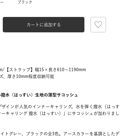
ー
ブラック
カートに追加する
m/【ストラップ】幅15×長さ610～1190mm
ズ、厚さ10mm程度収納可能
い撥水（はっすい）生地の薄型サコッシュ
デザインが人気のインナーキャリング。水を弾く撥水（はっす
ナーキャリング 撥水（はっすい）」にサコッシュが加わりまし
ライトグレー、ブラックの全3色。アースカラーを基調としたデ