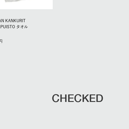
AN KANKURIT
APUISTO タオル
CHECKED