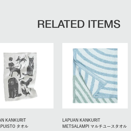
RELATED ITEMS
AN KANKURIT
LAPUAN KANKURIT
APUISTO タオル
METSALAMPI マルチユースタオル