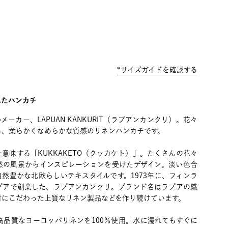
*サイズガイドを確認する
れたハンカチ
ーカー、LAPUAN KANKURIT（ラプアンカンクリ）。花々
る、柔らかくなめらかな質感のリネンハンカチです。
意味する「KUKKAKETO（クッカケト）」。たくさんの花々
然の風景からインスピレーションを受けたデザイン。淡い色合
然豊かな北欧らしいテキスタイルです。1973年に、フィンラ
プアで創業した、ラプアンカンクリ。ブランド名はラプアの織
材にこだわった上質なリネン製品などを作り続けています。
高品質なヨーロッパリネンを100％使用。水に濡れてもすぐに