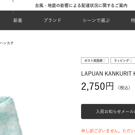
台風・地震の影響による配達状況に関するご案内
新着
ブランド
シーンで選ぶ
O ハンカチ
ポスト投函便○
ラッピング○
LAPUAN KANKURIT
2,750
税込
入荷お知らせメール
申し訳ございません。ただい