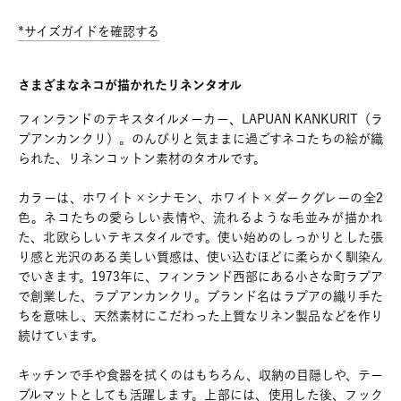
*サイズガイドを確認する
さまざまなネコが描かれたリネンタオル
フィンランドのテキスタイルメーカー、LAPUAN KANKURIT（ラ
プアンカンクリ）。のんびりと気ままに過ごすネコたちの絵が織
られた、リネンコットン素材のタオルです。
カラーは、ホワイト×シナモン、ホワイト×ダークグレーの全2
色。ネコたちの愛らしい表情や、流れるような毛並みが描かれ
た、北欧らしいテキスタイルです。使い始めのしっかりとした張
り感と光沢のある美しい質感は、使い込むほどに柔らかく馴染ん
でいきます。1973年に、フィンランド西部にある小さな町ラプア
で創業した、ラプアンカンクリ。ブランド名はラプアの織り手た
ちを意味し、天然素材にこだわった上質なリネン製品などを作り
続けています。
キッチンで手や食器を拭くのはもちろん、収納の目隠しや、テー
ブルマットとしても活躍します。上部には、使用した後、フック