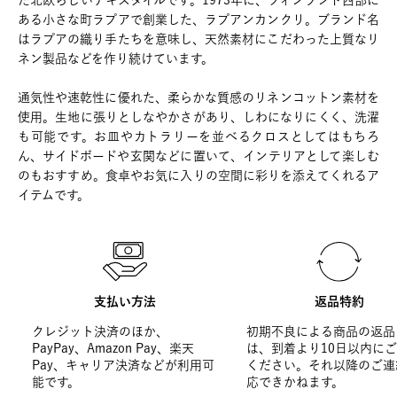
た北欧らしいテキスタイルです。1973年に、フィンランド西部に
ある小さな町ラプアで創業した、ラプアンカンクリ。ブランド名
はラプアの織り手たちを意味し、天然素材にこだわった上質なリ
ネン製品などを作り続けています。
通気性や速乾性に優れた、柔らかな質感のリネンコットン素材を
使用。生地に張りとしなやかさがあり、しわになりにくく、洗濯
も可能です。お皿やカトラリーを並べるクロスとしてはもちろ
ん、サイドボードや玄関などに置いて、インテリアとして楽しむ
のもおすすめ。食卓やお気に入りの空間に彩りを添えてくれるア
イテムです。
支払い方法
返品特約
クレジット決済のほか、
初期不良による商品の返品
PayPay、Amazon Pay、楽天
は、到着より10日以内に
Pay、キャリア決済などが利用可
ください。それ以降のご連
能です。
応できかねます。