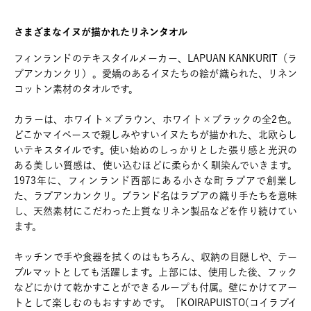
さまざまなイヌが描かれたリネンタオル
フィンランドのテキスタイルメーカー、LAPUAN KANKURIT（ラ
プアンカンクリ）。愛嬌のあるイヌたちの絵が織られた、リネン
コットン素材のタオルです。
カラーは、ホワイト×ブラウン、ホワイト×ブラックの全2色。
どこかマイペースで親しみやすいイヌたちが描かれた、北欧らし
いテキスタイルです。使い始めのしっかりとした張り感と光沢の
ある美しい質感は、使い込むほどに柔らかく馴染んでいきます。
1973年に、フィンランド西部にある小さな町ラプアで創業し
た、ラプアンカンクリ。ブランド名はラプアの織り手たちを意味
し、天然素材にこだわった上質なリネン製品などを作り続けてい
ます。
キッチンで手や食器を拭くのはもちろん、収納の目隠しや、テー
ブルマットとしても活躍します。上部には、使用した後、フック
などにかけて乾かすことができるループも付属。壁にかけてアー
トとして楽しむのもおすすめです。「KOIRAPUISTO(コイラプイ