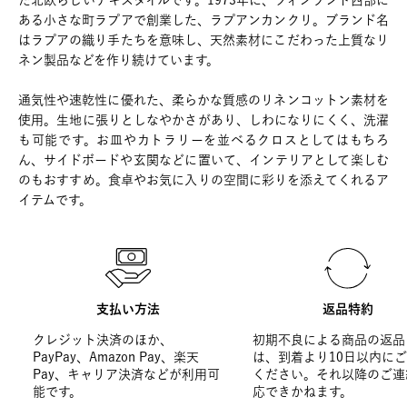
た北欧らしいテキスタイルです。1973年に、フィンランド西部に
ある小さな町ラプアで創業した、ラプアンカンクリ。ブランド名
はラプアの織り手たちを意味し、天然素材にこだわった上質なリ
ネン製品などを作り続けています。
通気性や速乾性に優れた、柔らかな質感のリネンコットン素材を
使用。生地に張りとしなやかさがあり、しわになりにくく、洗濯
も可能です。お皿やカトラリーを並べるクロスとしてはもちろ
ん、サイドボードや玄関などに置いて、インテリアとして楽しむ
のもおすすめ。食卓やお気に入りの空間に彩りを添えてくれるア
イテムです。
支払い方法
返品特約
クレジット決済のほか、
初期不良による商品の返品
PayPay、Amazon Pay、楽天
は、到着より10日以内に
Pay、キャリア決済などが利用可
ください。それ以降のご連
能です。
応できかねます。