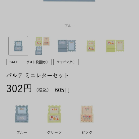
ブルー
SALE
ポスト投函便○
ラッピング○
パルテ ミニレターセット
302
605
税込
ブルー
グリーン
ピンク