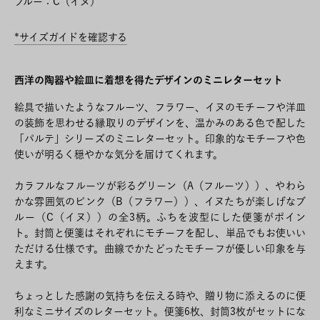
ブルー：C（イヌ）
*サイズガイドを確認する
西洋の陶器や絵皿に着想を得たデザインのミニレターセット
絵具で描いたようなフルーツ、フラワー、イヌのモチーフや洋皿
の装飾を思わせる縁取りのデザインを、温かみのある色で配した
「パルテ」シリーズのミニレターセット。印象的なモチーフや色
使いが明るく穏やかな気分を届けてくれます。
カラフルなフルーツが彩るグリーン（A（フルーツ））、やわら
かな雰囲気のピンク（B（フラワー））、イヌたちが楽しげなブ
ルー（C（イヌ））の全3柄。ふちを波型にした便箋がポイン
ト。封筒と便箋はそれぞれにモチーフを配し、単品でもお使いい
ただける仕様です。曲線でかたどったモチーフが優しい印象を与
えます。
ちょっとした感謝の気持ちを伝える時や、贈り物に添えるのに便
利なミニサイズのレターセット。便箋6枚、封筒3枚がセットにな