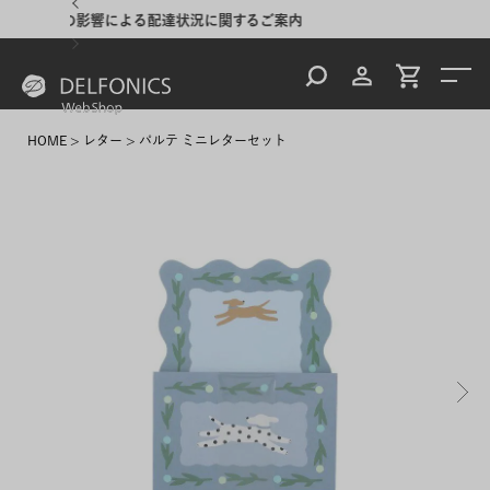
るご案内
夏季休業のご案内
台風・
HOME
レター
パルテ ミニレターセット