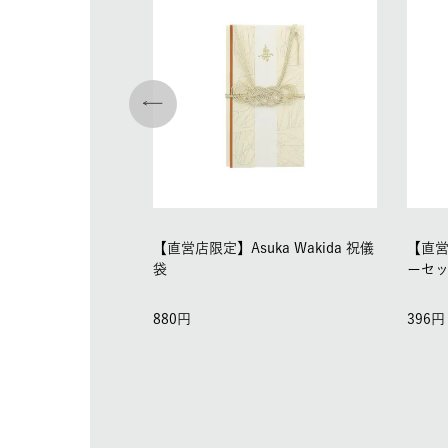
【直営店限定】Asuka Wakida 祝儀
【直営店
袋
ーセ
880
396