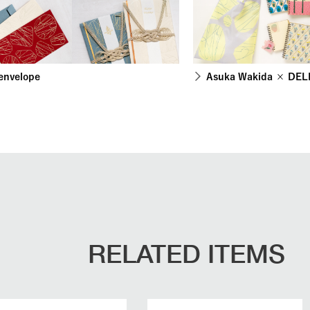
 envelope
Asuka Wakida × DELF
RELATED ITEMS