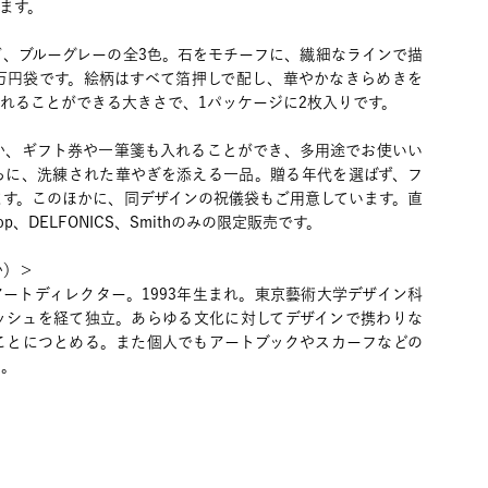
ます。
ド、ブルーグレーの全3色。石をモチーフに、繊細なラインで描
万円袋です。絵柄はすべて箔押しで配し、華やかなきらめきを
れることができる大きさで、1パッケージに2枚入りです。
か、ギフト券や一筆箋も入れることができ、多用途でお使いい
ちに、洗練された華やぎを添える一品。贈る年代を選ばず、フ
ます。このほかに、同デザインの祝儀袋もご用意しています。直
Shop、DELFONICS、Smithのみの限定販売です。
か）＞
ートディレクター。1993年生まれ。東京藝術大学デザイン科
ッシュを経て独立。あらゆる文化に対してデザインで携わりな
ことにつとめる。また個人でもアートブックやスカーフなどの
る。