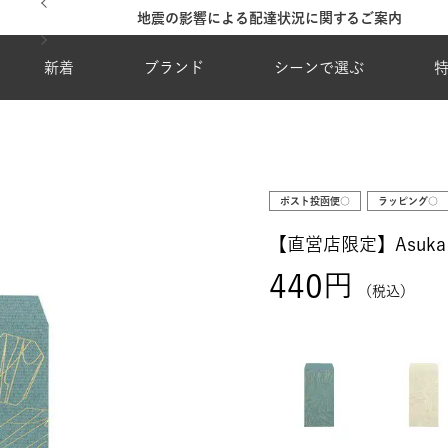
地震の影響による配達状況に関するご案内
新着
ブランド
シーンで選ぶ
ポスト投函便○
ラッピング○
【直営店限定】Asuka 
440
税込