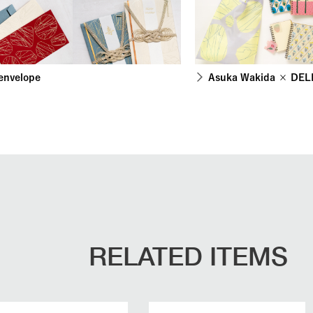
 envelope
Asuka Wakida × DELF
RELATED ITEMS