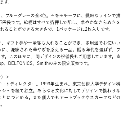
ます。
ド、ブルーグレーの全3色。石をモチーフに、繊細なラインで描
万円袋です。絵柄はすべて箔押しで配し、華やかなきらめきを
れることができる大きさで、1パッケージに2枚入りです。
か、ギフト券や一筆箋も入れることができ、多用途でお使いい
ちに、洗練された華やぎを添える一品。贈る年代を選ばず、フ
ます。このほかに、同デザインの祝儀袋もご用意しています。直
Shop、DELFONICS、Smithのみの限定販売です。
か）＞
ートディレクター。1993年生まれ。東京藝術大学デザイン科
ッシュを経て独立。あらゆる文化に対してデザインで携わりな
ことにつとめる。また個人でもアートブックやスカーフなどの
る。