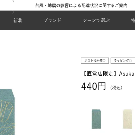
台風・地震の影響による配達状況に関するご案内
新着
ブランド
シーンで選ぶ
ポスト投函便○
ラッピング○
【直営店限定】Asuka 
440
税込