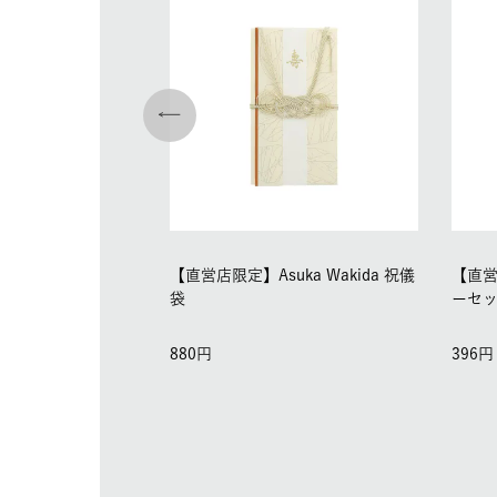
【直営店限定】Asuka Wakida 祝儀
【直営店
袋
ーセ
880
396