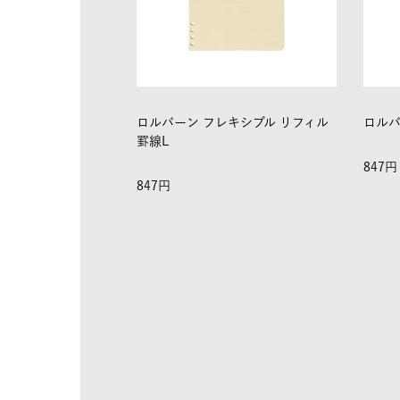
ロルバーン フレキシブル リフィル
ロルバ
罫線L
847
847