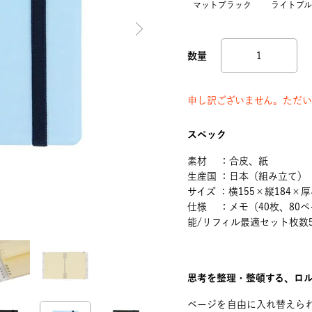
マットブラック
ライトブル
申し訳ございません。ただい
スペック
素材 ：合皮、紙
生産国 ：日本（組み立て）
サイズ ：横155×縦184×厚
仕様 ：メモ（40枚、80ペ
能/リフィル最適セット枚数5
思考を整理・整頓する、ロル
ページを自由に入れ替えら