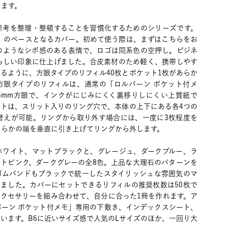
きます。
思考を整理・整頓することを習慣化するためのシリーズです。
ル」のベースとなるカバー。初めて使う際は、まずはこちらをお
のようなシボ感のある表情で、ロゴは同系色の空押し。ビジネ
らしい印象に仕上げました。合皮素材のため軽く、携帯しやす
るように、方眼タイプのリフィル40枚とポケット1枚があらか
方眼タイプのリフィルは、通常の「ロルバーン ポケット付メ
5mm方眼で、インクがにじみにくく裏移りしにくい上質紙で
ットは、スリット入りのリング穴で、本体の上下にある各4つの
替えが可能。リングから取り外す場合には、一度に3枚程度を
ちらかの端を垂直に引き上げてリングから外します。
ホワイト、マットブラックと、グレージュ、ダークブルー、ラ
イトピンク、ダークグレーの全8色。上品な大理石のパターンを
ゴムバンドもブラックで統一したスタイリッシュな雰囲気のマ
りました。カバーにセットできるリフィルの推奨枚数は50枚で
アクセサリーを組み合わせて、自分に合った1冊を作れます。ア
バーン ポケット付メモ」専用の下敷き、インデックスシート、
います。B6に近いサイズ感で人気のLサイズのほか、一回り大