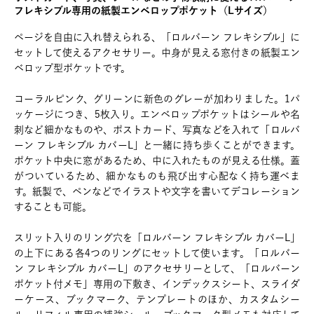
フレキシブル専用の紙製エンベロップポケット（Lサイズ）
ページを自由に入れ替えられる、「ロルバーン フレキシブル」に
セットして使えるアクセサリー。中身が見える窓付きの紙製エン
ベロップ型ポケットです。
コーラルピンク、グリーンに新色のグレーが加わりました。1パ
ッケージにつき、5枚入り。エンベロップポケットはシールや名
刺など細かなものや、ポストカード、写真などを入れて「ロルバ
ーン フレキシブル カバーL」と一緒に持ち歩くことができます。
ポケット中央に窓があるため、中に入れたものが見える仕様。蓋
がついているため、細かなものも飛び出す心配なく持ち運べま
す。紙製で、ペンなどでイラストや文字を書いてデコレーション
することも可能。
スリット入りのリング穴を「ロルバーン フレキシブル カバーL」
の上下にある各4つのリングにセットして使います。「ロルバー
ン フレキシブル カバーL」のアクセサリーとして、「ロルバーン
ポケット付メモ」専用の下敷き、インデックスシート、スライダ
ーケース、ブックマーク、テンプレートのほか、カスタムシー