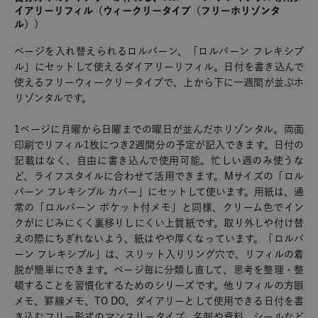
イアリーリフィル（ウィークリータイプ（フリーホリゾンタ
ル））
ページを入れ替えられるロルバーン、「ロルバーン フレキシブ
ル」にセットして使えるダイアリーリフィル。日付を書き込んで
使えるフリーウィークリータイプで、上から下に一週間が並ぶホ
リゾンタルです。
1ページに月曜から日曜までの曜日が並んだホリゾンタル。両面
印刷でリフィル1枚につき2週間分の予定が記入できます。日付の
記載はなく、自由に書き込んで使用可能。忙しい週のみ使うな
ど、ライフスタイルに合わせて活用できます。Mサイズの「ロル
バーン フレキシブル カバー」にセットして使います。用紙は、通
常の「ロルバーン ポケット付メモ」と同様、クリーム色でイン
クがにじみにくく裏移りしにくい上質紙です。取り外しや付け替
えの際にちぎれないよう、紙はやや厚くなっています。「ロルバ
ーン フレキシブル」は、スリット入りリング穴で、リフィルの着
脱が簡単にできます。ページ毎に分類し直して、思考を整理・整
頓することを習慣化するためのシリーズです。他リフィルの方眼
メモ、罫線メモ、TO DO、ダイアリーとして使用できる日付を書
き込むフリー形式のマンスリータイプ、名刺や資料、シールなど