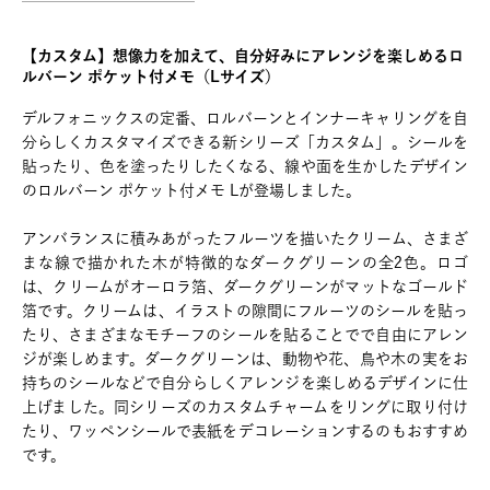
【カスタム】想像力を加えて、自分好みにアレンジを楽しめるロ
ルバーン ポケット付メモ（Lサイズ）
デルフォニックスの定番、ロルバーンとインナーキャリングを自
分らしくカスタマイズできる新シリーズ「カスタム」。シールを
貼ったり、色を塗ったりしたくなる、線や面を生かしたデザイン
のロルバーン ポケット付メモ Lが登場しました。
アンバランスに積みあがったフルーツを描いたクリーム、さまざ
まな線で描かれた木が特徴的なダークグリーンの全2色。ロゴ
は、クリームがオーロラ箔、ダークグリーンがマットなゴールド
箔です。クリームは、イラストの隙間にフルーツのシールを貼っ
たり、さまざまなモチーフのシールを貼ることでで自由にアレン
ジが楽しめます。ダークグリーンは、動物や花、鳥や木の実をお
持ちのシールなどで自分らしくアレンジを楽しめるデザインに仕
上げました。同シリーズのカスタムチャームをリングに取り付け
たり、ワッペンシールで表紙をデコレーションするのもおすすめ
です。