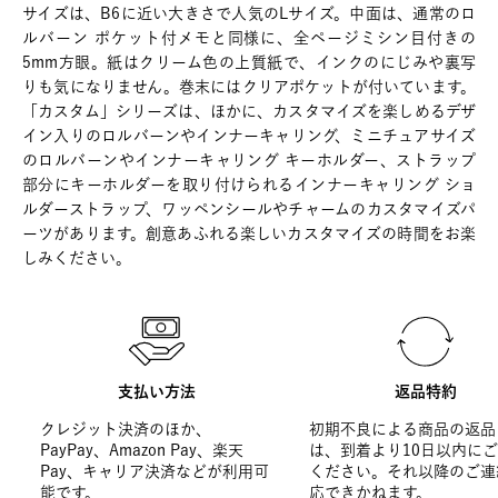
サイズは、B6に近い大きさで人気のLサイズ。中面は、通常のロ
ルバーン ポケット付メモと同様に、全ページミシン目付きの
5mm方眼。紙はクリーム色の上質紙で、インクのにじみや裏写
りも気になりません。巻末にはクリアポケットが付いています。
「カスタム」シリーズは、ほかに、カスタマイズを楽しめるデザ
イン入りのロルバーンやインナーキャリング、ミニチュアサイズ
のロルバーンやインナーキャリング キーホルダー、ストラップ
部分にキーホルダーを取り付けられるインナーキャリング ショ
ルダーストラップ、ワッペンシールやチャームのカスタマイズパ
ーツがあります。創意あふれる楽しいカスタマイズの時間をお楽
しみください。
支払い方法
返品特約
クレジット決済のほか、
初期不良による商品の返品
PayPay、Amazon Pay、楽天
は、到着より10日以内に
Pay、キャリア決済などが利用可
ください。それ以降のご連
能です。
応できかねます。