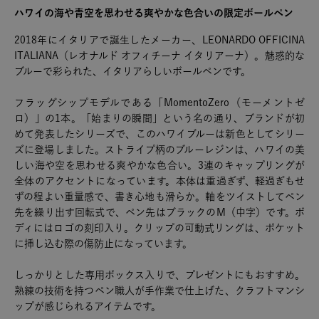
ハワイの海や青空を思わせる爽やかな色合いの限定ボールペン
2018年にイタリアで誕生したメーカー、LEONARDO OFFICINA
ITALIANA（レオナルド オフィチーナ イタリアーナ）。魅惑的な
ブルーで彩られた、イタリアらしいボールペンです。
フラッグシップモデルである「MomentoZero（モーメントゼ
ロ）」の1本。「始まりの瞬間」という名の通り、ブランドが初
めて発表したシリーズで、このハワイブルーは新色としてシリー
ズに登場しました。ストライプ柄のブルーレジンは、ハワイの美
しい海や空を思わせる爽やかな色合い。3連のキャップリングが
全体のアクセントになっています。本体は重過ぎず、軽過ぎもせ
ずの程よい重量感で、書き心地も滑らか。軸をツイストしてペン
先を繰り出す回転式で、ペン先はブラックのM（中字）です。ボ
ディにはロゴの刻印入り。クリップの可動式リングは、ポケット
に挿し込む際の傷防止になっています。
しっかりとした専用ボックス入りで、プレゼントにもおすすめ。
熟練の技術を持つペン職人が手作業で仕上げた、クラフトマンシ
ップが感じられるアイテムです。