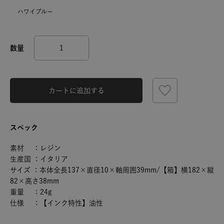
ハワイブルー
カートに追加する
スペック
素材 ：レジン
生産国 ：イタリア
サイズ ：本体全長137×直径10×軸周囲39mm/【箱】横182×縦
82×高さ38mm
重量 ：24g
仕様 ：【インク特性】油性