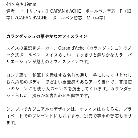
44×高さ19mm
備考 ：【リフィル】CARAN d'ACHE ボールペン替芯 F（細
字）/CARAN d'ACHE ボールペン替芯 M（中字）
カランダッシュの華やかなオフィスライン
スイスの筆記具メーカー、Caran d'Ache（カランダッシュ）のノ
ック式ボールペン。スイスらしい、すっきりと鮮やかなカラーバ
リエーションが魅力のオフィスラインです。
ロシア語で「鉛筆」を意味する名前の通り、手にしっくりとなじ
む六角形のボディ。ほどよい重量感のあるアルミ素材で、普段使
いのシーンにも使う人のセンスを演出してくれます。カランダッ
シュらしい、滑らかな書き心地も健在です。
シンプルでカジュアルなデザインは、オフィスはもちろん、プラ
イベートでのプレゼントにもおすすめ。別売で専用の替芯もあり
ます。