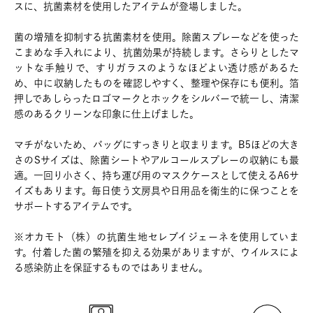
スに、抗菌素材を使用したアイテムが登場しました。
菌の増殖を抑制する抗菌素材を使用。除菌スプレーなどを使った
こまめな手入れにより、抗菌効果が持続します。さらりとしたマ
ットな手触りで、すりガラスのようなほどよい透け感があるた
め、中に収納したものを確認しやすく、整理や保存にも便利。箔
押しであしらったロゴマークとホックをシルバーで統一し、清潔
感のあるクリーンな印象に仕上げました。
マチがないため、バッグにすっきりと収まります。B5ほどの大き
さのSサイズは、除菌シートやアルコールスプレーの収納にも最
適。一回り小さく、持ち運び用のマスクケースとして使えるA6サ
イズもあります。毎日使う文房具や日用品を衛生的に保つことを
サポートするアイテムです。
※オカモト（株）の抗菌生地セレブイジェーネを使用していま
す。付着した菌の繁殖を抑える効果がありますが、ウイルスによ
る感染防止を保証するものではありません。