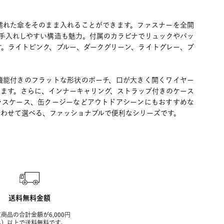
濡れた傘をそのまま入れることができます。ファスナーを全開
お手入れしやすい構造も魅力。付属のカラビナでリュックやバッ
す。ライトピンク、ブルー、ダークグリーン、ライトグレー、ブ
機能付きのフラットな形状のポーチ、口が大きく開くワイヤー
います。さらに、インナーキャリング、ストラップ付きのケース
ラスケース、缶クージーなどアウトドアシーンにもおすすめな
合わせて選べる、ファッショナブルで便利なシリーズです。
送料無料金額
商品の合計金額が6,000円
込）以上で送料無料です。