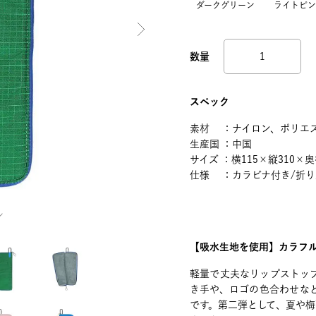
ダークグリーン
ライトピン
スペック
素材 ：ナイロン、ポリエ
生産国 ：中国
サイズ ：横115×縦310×奥
仕様 ：カラビナ付き/折
ン
【吸水生地を使用】カラフ
軽量で丈夫なリップストッ
き手や、ロゴの色合わせな
です。第二弾として、夏や