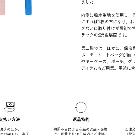
ました。
内側に吸水生地を使用し、
にすれば1枚の布になり、
グなどに取り付けが可能で
ラックの全5色展開です。
第二弾では、ほかに、保冷
ポーチ、トートバッグが揃
やキーケース、ポーチ、グ
アイテムもご用意。用途に
支払い方法
返品特約
決済のほか、
初期不良による商品の返品・交換
ご注文
Amazon Pay、楽天
は、到着より10日以内にご連絡く
（税