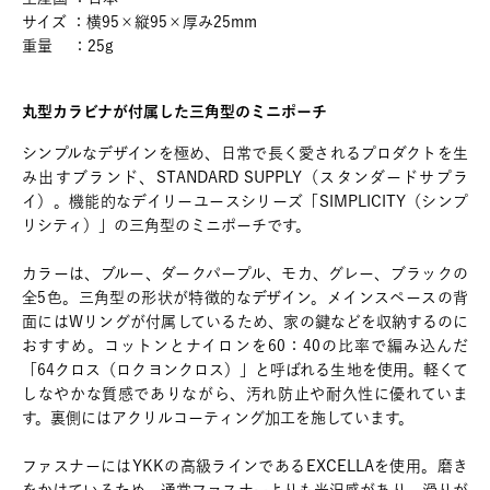
サイズ ：横95×縦95×厚み25mm
重量 ：25g
丸型カラビナが付属した三角型のミニポーチ
シンプルなデザインを極め、日常で長く愛されるプロダクトを生
み出すブランド、STANDARD SUPPLY（スタンダードサプラ
イ）。機能的なデイリーユースシリーズ「SIMPLICITY（シンプ
リシティ）」の三角型のミニポーチです。
カラーは、ブルー、ダークパープル、モカ、グレー、ブラックの
全5色。三角型の形状が特徴的なデザイン。メインスペースの背
面にはWリングが付属しているため、家の鍵などを収納するのに
おすすめ。コットンとナイロンを60：40の比率で編み込んだ
「64クロス（ロクヨンクロス）」と呼ばれる生地を使用。軽くて
しなやかな質感でありながら、汚れ防止や耐久性に優れていま
す。裏側にはアクリルコーティング加工を施しています。
ファスナーにはYKKの高級ラインであるEXCELLAを使用。磨き