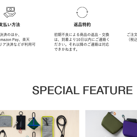
支払い方法
返品特約
決済のほか、
初期不良による商品の返品・交換
ご注文
Amazon Pay、楽天
は、到着より10日以内にご連絡く
（税
ャリア決済などが利用可
ださい。それ以降のご連絡は対応
できかねます。
SPECIAL FEATURE