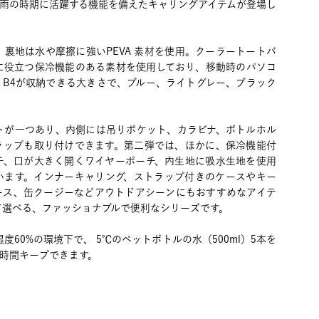
梅雨の時期に活躍する機能を備えたキャリングアイテムが登場し
裏地は水や摩擦に強いPEVA 素材を使用。クーラートートバ
に役立つ保冷機能のある素材を使用しており、移動時のパソコ
。B4が収納できる大きさで、ブルー、ライトグレー、ブラック
トが一つあり、内側には吊りポケット、カラビナ、ボトルホル
ラップも取り付けできます。第二弾では、ほかに、保冷機能付
チ、口が大きく開くワイヤーポーチ、内生地に吸水生地を使用
います。インナーキャリング、ストラップ付きのケースやキー
ース、缶クージーなどアウトドアシーンにもおすすめなアイテ
て選べる、ファッショナブルで便利なシリーズです。
度60%の環境下で、 5℃のペットボトルの水（500ml）5本を
3時間キープできます。