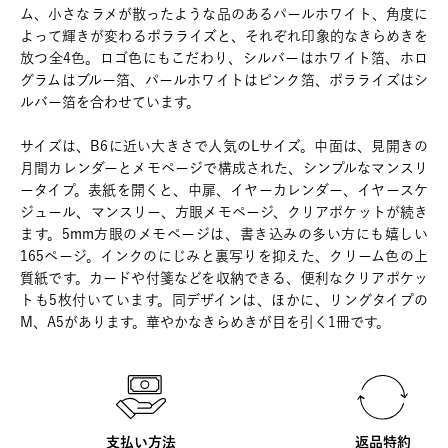
ム、小さなラメが散ったような品のあるパールホワイト、角度に
よって輝きが変わるポラライズと、それぞれ印象的なきらめきを
放つ全4色。ロゴ色にもこだわり、シルバーはホワイト箔、ホロ
グラムはブルー箔、パールホワイトはピンク箔、ポラライズはシ
ルバー箔を合わせています。
サイズは、B6に近い大きさで人気のLサイズ。中面は、見開きの
月間カレンダーとメモページで構成された、シンプルなマンスリ
ータイプ。表紙を開くと、中扉、イヤーカレンダー、イヤースケ
ジュール、マンスリー、方眼メモページ、クリアポケットが続き
ます。5mm方眼のメモページは、書き込みの多い方にも嬉しい
165ページ。インクのにじみと裏写りを抑えた、クリーム色の上
質紙です。カードや付箋などを収納できる、便利なクリアポケッ
トも5枚付いています。同デザインは、ほかに、リングタイプの
M、A5があります。華やかなきらめきが目を引く1冊です。
支払い方法
返品特約