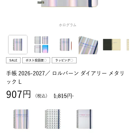
ホログラム
SALE
ポスト投函便○
ラッピング○
手帳 2026-2027／
ロルバーン ダイアリー メタリ
ック L
907
1,815
税込