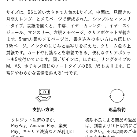
サイズは、B6に近い大きさで人気のLサイズ。中面は、見開きの
月間カレンダーとメモページで構成された、シンプルなマンスリ
ータイプ。表紙を開くと、中扉、イヤーカレンダー、イヤースケ
ジュール、マンスリー、方眼メモページ、クリアポケットが続き
ます。5mm方眼のメモページは、書き込みの多い方にも嬉しい
165ページ。インクのにじみと裏写りを抑えた、クリーム色の上
質紙です。カードや付箋などを収納できる、便利なクリアポケッ
トも5枚付いています。同デザインは、ほかに、リングタイプの
M、A5、ホチキス綴じのノートタイプのB6、A5もあります。日
常にやわらかな表情を添える1冊です。
支払い方法
返品特約
クレジット決済のほか、
初期不良による商品の返品
PayPay、Amazon Pay、楽天
は、到着より10日以内に
Pay、キャリア決済などが利用可
ください。それ以降のご連