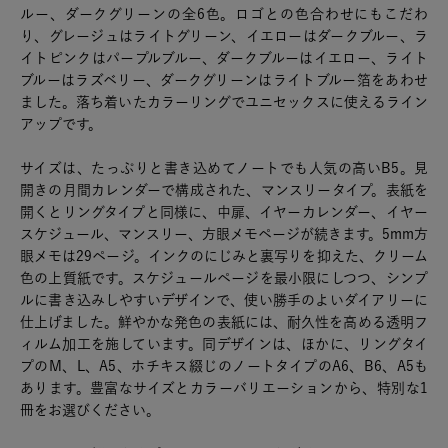
ルー、ダークグリーンの全6色。ロゴとの色合わせにもこだわ
り、グレージュはライトグリーン、イエローはダークブルー、ラ
イトピンクはパープルブルー、ダークブルーはイエロー、ライト
ブルーはラズベリー、ダークグリーンはライトブルー箔をあわせ
ました。落ち着いたカラーリングでユニセックスに使えるライン
アップです。
サイズは、たっぷりと書き込めてノートでも人気の高いB5。見
開きの月間カレンダーで構成された、マンスリータイプ。表紙を
開くとリングタイプと同様に、中扉、イヤーカレンダー、イヤー
スケジュール、マンスリー、方眼メモページが続きます。5mm方
眼メモは29ページ。インクのにじみと裏写りを抑えた、クリーム
色の上質紙です。スケジュールページを最小限にしつつ、シンプ
ルに書き込みしやすいデザインで、使い勝手のよいダイアリーに
仕上げました。鮮やかな発色の表紙には、耐久性を高める透明フ
ィルム加工を施しています。同デザインは、ほかに、リングタイ
プのM、L、A5、ホチキス綴じのノートタイプのA6、B6、A5も
あります。豊富なサイズとカラーバリエーションから、特別な1
冊をお選びください。