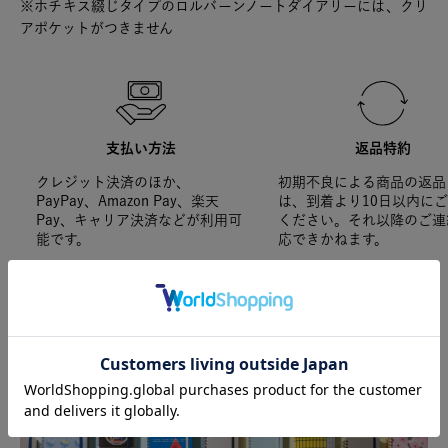
※ホチキス綴じタイプのロルバーンノートダイアリーには、クリ
アポケットがつきません
支払い方法
返品特約
クレジット決済のほか、
初期不良による商品の返品
PayPay、Amazon Pay、楽天
は、到着より10日以内に
Pay、キャリア決済などが利用可
ください。それ以降のご連
能です。
応できかねます。
SPECIAL FEATURE